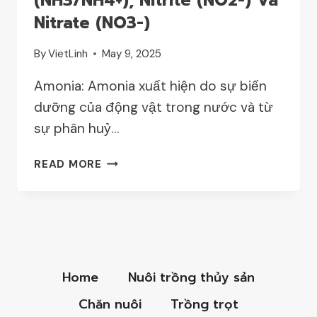
(NH3/NH4+), Nitrite (NO2-) Và
Nitrate (NO3-)
By
VietLinh
May 9, 2025
Amonia: Amonia xuất hiện do sự biến
dưỡng của động vật trong nước và từ
sự phân huỷ…
HỢP
READ MORE
CHẤT
CỦA
NITƠ:
AMONIA
(NH3/NH4+),
NITRITE
Home
Nuôi trồng thủy sản
(NO2-)
VÀ
Chăn nuôi
Trồng trọt
NITRATE