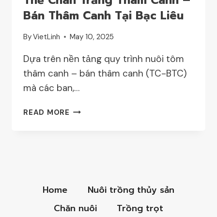
Thẻ Chân Trắng Thâm Canh –
Bán Thâm Canh Tại Bạc Liêu
By
VietLinh
May 10, 2025
Dựa trên nền tảng quy trình nuôi tôm
thâm canh – bán thâm canh (TC-BTC)
mà các ban,…
QUY
READ MORE
TRÌNH
NUÔI
TÔM
SÚ,
TÔM
THẺ
Home
Nuôi trồng thủy sản
CHÂN
TRẮNG
Chăn nuôi
Trồng trọt
THÂM