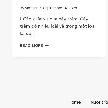
By
VietLinh
September 14, 2025
I. Các xuất xứ của cây tràm: Cây
tràm có nhiều loài và trong một loài
lại có…
KĨ
READ MORE
THUẬT
TRỒNG
RỪNG
TRÀM
Home
Nuôi tr