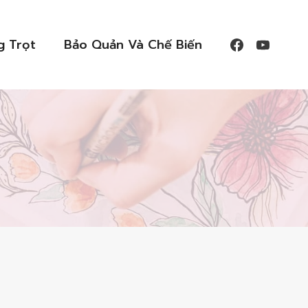
g Trọt
Bảo Quản Và Chế Biến