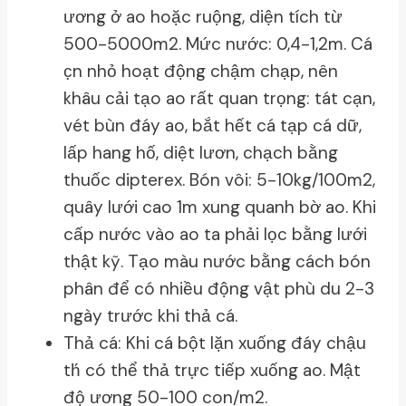
ương ở ao hoặc ruộng, diện tích từ
500-5000m2. Mức nước: 0,4-1,2m. Cá
c̣n nhỏ hoạt động chậm chạp, nên
khâu cải tạo ao rất quan trọng: tát cạn,
vét bùn đáy ao, bắt hết cá tạp cá dữ,
lấp hang hố, diệt lươn, chạch bằng
thuốc dipterex. Bón vôi: 5-10kg/100m2,
quây lưới cao 1m xung quanh bờ ao. Khi
cấp nước vào ao ta phải lọc bằng lưới
thật kỹ. Tạo màu nước bằng cách bón
phân để có nhiều động vật phù du 2-3
ngày trước khi thả cá.
Thả cá: Khi cá bột lặn xuống đáy chậu
th́ có thể thả trực tiếp xuống ao. Mật
độ ương 50-100 con/m2.