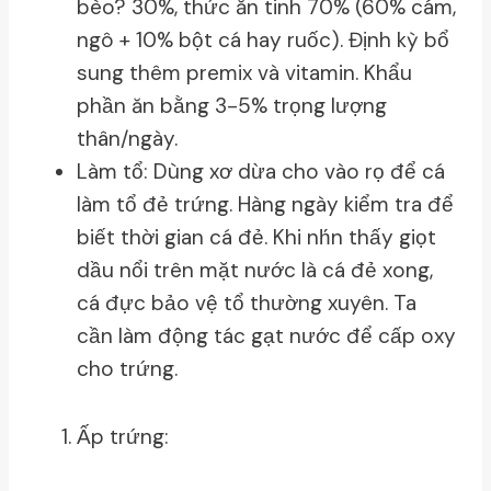
bèo? 30%, thức ăn tinh 70% (60% cám,
ngô + 10% bột cá hay ruốc). Định kỳ bổ
sung thêm premix và vitamin. Khẩu
phần ăn bằng 3-5% trọng lượng
thân/ngày.
Làm tổ: Dùng xơ dừa cho vào rọ để cá
làm tổ đẻ trứng. Hàng ngày kiểm tra để
biết thời gian cá đẻ. Khi nh́n thấy giọt
dầu nổi trên mặt nước là cá đẻ xong,
cá đực bảo vệ tổ thường xuyên. Ta
cần làm động tác gạt nước để cấp oxy
cho trứng.
Ấp trứng: