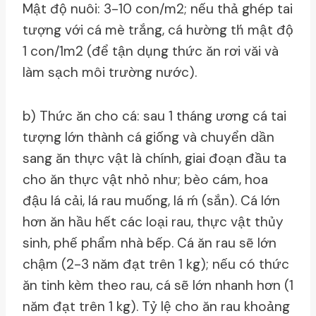
Mật độ nuôi: 3-10 con/m2; nếu thả ghép tai
tượng với cá mè trắng, cá hường th́ mật độ
1 con/1m2 (để tận dụng thức ăn rơi văi và
làm sạch môi trường nước).
b) Thức ăn cho cá: sau 1 tháng ương cá tai
tượng lớn thành cá giống và chuyển dần
sang ăn thực vật là chính, giai đoạn đầu ta
cho ăn thực vật nhỏ như; bèo cám, hoa
đậu lá cải, lá rau muống, lá ḿ (sắn). Cá lớn
hơn ăn hầu hết các loại rau, thực vật thủy
sinh, phế phẩm nhà bếp. Cá ăn rau sẽ lớn
chậm (2-3 năm đạt trên 1 kg); nếu có thức
ăn tinh kèm theo rau, cá sẽ lớn nhanh hơn (1
năm đạt trên 1 kg). Tỷ lệ cho ăn rau khoảng