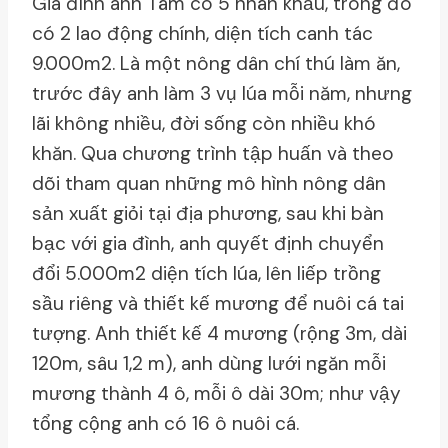
Gia đình anh Tâm có 5 nhân khẩu, trong đó
có 2 lao động chính, diện tích canh tác
9.000m2. Là một nông dân chí thú làm ăn,
trước đây anh làm 3 vụ lúa mỗi năm, nhưng
lãi không nhiều, đời sống còn nhiều khó
khăn. Qua chương trình tập huấn và theo
dõi tham quan những mô hình nông dân
sản xuất giỏi tại địa phương, sau khi bàn
bạc với gia đình, anh quyết định chuyển
đổi 5.000m2 diện tích lúa, lên liếp trồng
sầu riêng và thiết kế mương để nuôi cá tai
tượng. Anh thiết kế 4 mương (rộng 3m, dài
120m, sâu 1,2 m), anh dùng lưới ngăn mỗi
mương thành 4 ô, mỗi ô dài 30m; như vậy
tổng cộng anh có 16 ô nuôi cá.