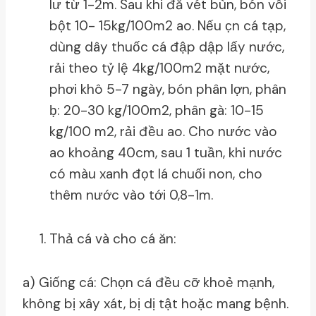
lư từ 1-2m. Sau khi đă vét bùn, bón vôi
bột 10- 15kg/100m2 ao. Nếu c̣n cá tạp,
dùng dây thuốc cá đập dập lấy nước,
rải theo tỷ lệ 4kg/100m2 mặt nước,
phơi khô 5-7 ngày, bón phân lợn, phân
ḅ: 20-30 kg/100m2, phân gà: 10-15
kg/100 m2, rải đều ao. Cho nước vào
ao khoảng 40cm, sau 1 tuần, khi nước
có màu xanh đọt lá chuối non, cho
thêm nước vào tới 0,8-1m.
Thả cá và cho cá ăn:
a) Giống cá: Chọn cá đều cỡ khoẻ mạnh,
không bị xây xát, bị dị tật hoặc mang bệnh.