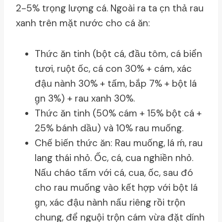
2-5% trọng lượng cá. Ngoài ra ta c̣n thả rau
xanh trên mặt nước cho cá ăn:
Thức ăn tinh (bột cá, đầu tôm, cá biển
tươi, ruột ốc, cá con 30% + cám, xác
đậu nành 30% + tấm, bắp 7% + bột lá
g̣n 3%) + rau xanh 30%.
Thức ăn tinh (50% cám + 15% bột cá +
25% bánh dầu) và 10% rau muống.
Chế biến thức ăn: Rau muống, lá ḿ, rau
lang thái nhỏ. Ốc, cá, cua nghiền nhỏ.
Nấu cháo tấm với cá, cua, ốc, sau đó
cho rau muống vào kết hợp với bột lá
g̣n, xác đậu nành nấu riêng rồi trộn
chung, để nguội trộn cám vừa đặt dính