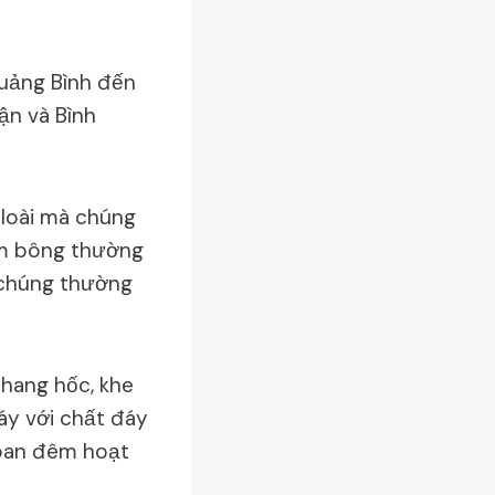
uảng Bình đến
ận và Bình
 loài mà chúng
ùm bông thường
n chúng thường
 hang hốc, khe
áy với chất đáy
 ban đêm hoạt