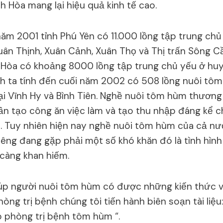
h Hòa mang lại hiệu quả kinh tế cao.
ăm 2001 tỉnh Phú Yên có 11.000 lồng tập trung chủ 
uân Thịnh, Xuân Cảnh, Xuân Thọ và Thị trấn Sông 
 Hòa có khoảng 8000 lồng tập trung chủ yếu ở hu
h ta tính đến cuối năm 2002 có 508 lồng nuôi tôm
ại Vĩnh Hy và Bình Tiên. Nghề nuôi tôm hùm thươn
ần tạo công ăn việc làm và tạo thu nhập đáng kể 
. Tuy nhiên hiện nay nghề nuôi tôm hùm của cả nư
riêng đang gặp phải một số khó khăn đó là tình hìn
càng khan hiếm.
úp người nuôi tôm hùm có được những kiến thức về
ng trị bệnh chúng tôi tiến hành biên soạn tài liệu:
 phòng trị bệnh tôm hùm “.