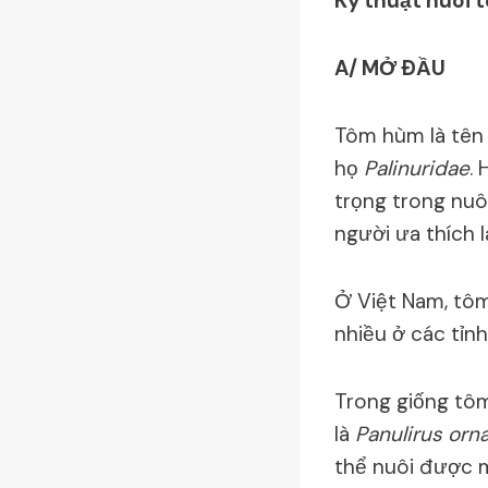
Kỹ thuật nuôi
A/ MỞ ÐẦU
Tôm hùm là tên 
họ
Palinuridae
.
trọng trong nuô
người ưa thích l
Ở Việt Nam, tô
nhiều ở các tỉn
Trong giống tô
là
Panulirus orn
thể nuôi được m