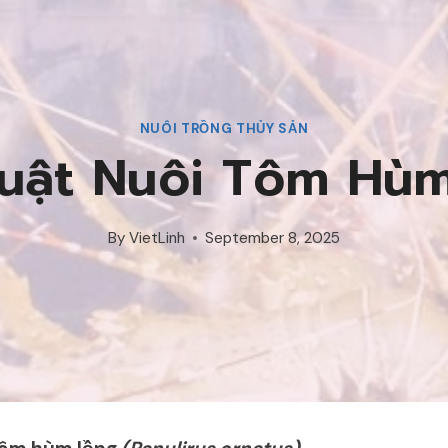
NUÔI TRỒNG THỦY SẢN
uật Nuôi Tôm Hù
By
VietLinh
September 8, 2025