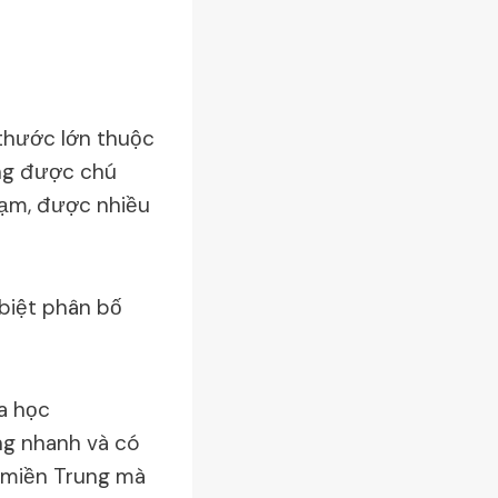
 thước lớn thuộc
ang được chú
đạm, được nhiều
biệt phân bố
a học
ng nhanh và có
h miền Trung mà