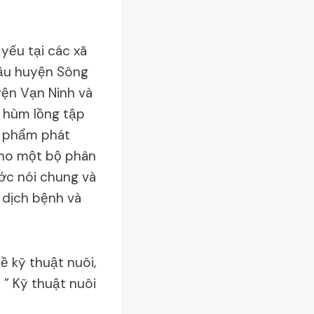
yếu tại các xã
Cầu huyện Sông
yện Vạn Ninh và
 hùm lồng tập
g phẩm phát
cho một bộ phân
ớc nói chung và
h dịch bệnh và
 kỹ thuật nuôi,
 ” Kỹ thuật nuôi