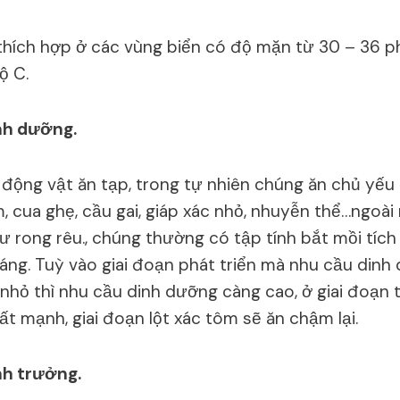
hích hợp ở các vùng biển có độ mặn từ 30 – 36 ph
ộ C.
nh dưỡng.
 động vật ăn tạp, trong tự nhiên chúng ăn chủ yếu 
m, cua ghẹ, cầu gai, giáp xác nhỏ, nhuyễn thể…ngoài
hư rong rêu., chúng thường có tập tính bắt mồi tíc
ng. Tuỳ vào giai đoạn phát triển mà nhu cầu dinh
nhỏ thì nhu cầu dinh dưỡng càng cao, ở giai đoạn t
ất mạnh, giai đoạn lột xác tôm sẽ ăn chậm lại.
nh trưởng.