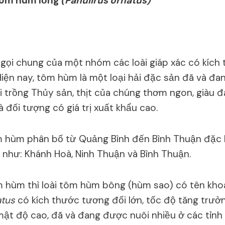
 tôm hùm lồng
(Panulirus ornatus)
gọi chung của một nhóm các loài giáp xác có kích
 Hiện nay, tôm hùm là một loại hải đặc sản đã và đ
i trồng Thủy sản, thịt của chúng thơm ngon, giàu 
à đối tượng có giá trị xuất khẩu cao.
m hùm phân bố từ Quảng Bình đến Bình Thuận đặc 
h như: Khánh Hoà, Ninh Thuận và Bình Thuận.
m hùm thì loài tôm hùm bông (hùm sao) có tên kho
atus
có kích thước tương đối lớn, tốc độ tăng trưở
ật độ cao, đã và đang được nuôi nhiều ở các tỉn