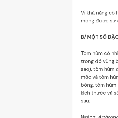
Vì khả năng có h
mong được sự đ
B/ MỘT SỐ ÐẶ
Tôm hùm có nhiề
trong đó vùng b
sao), tôm hùm 
mốc và tôm hùm 
bông, tôm hùm 
kích thước và s
sau:
Ngành:
Arthrop