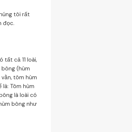
húng tôi rất
 đọc.
tất cả 11 loài,
m bông (hùm
 vằn, tôm hùm
ể là: Tôm hùm
ông là loài có
m hùm bông như