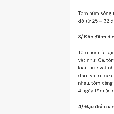
Tôm hùm sống t
độ từ 25 – 32 đ
3/ Ðặc điểm di
Tôm hùm là loại
vật như: Cá, tô
loại thực vật n
đêm và tờ mờ sá
nhau, tôm càng 
4 ngày tôm ăn r
4/ Ðặc điểm si