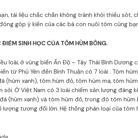
ạn, tài liệu chắc chắn không tránh khỏi thiếu sót, c
óng góp ý kiến của các bà con nuôi tôm cùng bạn
C ÐIỂM SINH HỌC CỦA TÔM HÙM BÔNG.
u loài, ở vùng biển Ấn Ðộ – Tây Thái Bình Dương có 
iển từ Phú Yên đến Bình Thuận có 7 loài : Tôm hù
đá (hùm xanh), tôm hùm đỏ, tôm hùm ma, tôm hùm
sỏi. Ở Việt Nam có 3 loài chiếm sản lượng đáng k
đá (hùm xanh) và tôm hùm đỏ, trong đó tôm hùm b
ố lượng tương đối lớn. Hệ thống phân loại của tô
oda