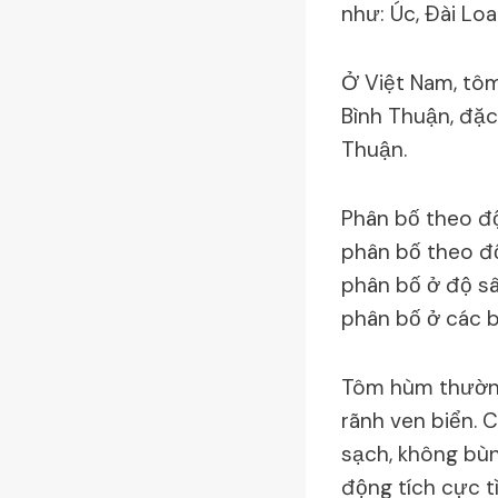
như: Úc, Ðài Lo
Ở Việt Nam, tô
Bình Thuận, đặc
Thuận.
Phân bố theo độ
phân bố theo đ
phân bố ở độ sâ
phân bố ở các b
Tôm hùm thường 
rãnh ven biển. 
sạch, không bùn
động tích cực t