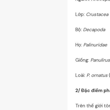
Lớp:
Crustacea
Bộ:
Decapoda
Họ:
Palinuridae
Giống:
Panulirus
Loài:
P. ornatus
2/ Ðặc điểm ph
Trên thế giới t