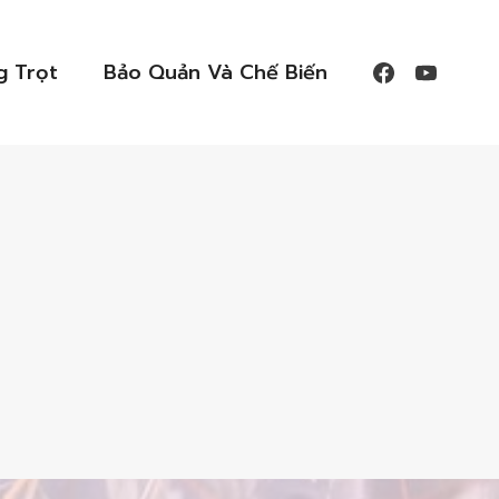
g Trọt
Bảo Quản Và Chế Biến