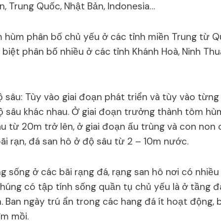
an, Trung Quốc, Nhật Bản, Indonesia…
m hùm phân bố chủ yếu ở các tỉnh miền Trung từ Q
 biệt phân bố nhiều ở các tỉnh Khánh Hoà, Ninh Thu
 sâu: Tùy vào giai đoạn phát triển và tùy vào từng
ộ sâu khác nhau. Ở giai đoạn trưởng thành tôm h
u từ 20m trở lên, ở giai đoạn ấu trùng và con no
ãi rạn, đá san hô ở độ sâu từ 2 – 10m nước.
sống ở các bãi rạng đá, rạng san hô nơi có nhiều
Chúng có tập tính sống quần tụ chủ yếu là ở tầng đ
. Ban ngày trú ẩn trong các hang đá ít hoạt động,
ìm mồi.