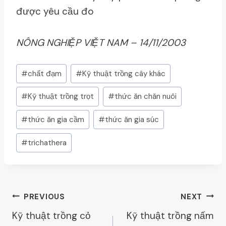
được yêu cầu đo
NÔNG NGHIỆP VIỆT NAM – 14/11/2003
Post
#
chất đạm
#
Kỹ thuật trồng cây khác
Tags:
#
Kỹ thuật trồng trọt
#
thức ăn chăn nuôi
#
thức ăn gia cầm
#
thức ăn gia súc
#
trichathera
Post
PREVIOUS
NEXT
Kỹ thuật trồng cỏ
Kỹ thuật trồng nấm
Navigation