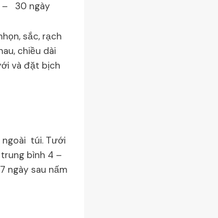
5 – 30 ngày
nhọn, sắc, rạch
au, chiều dài
ới và đặt bịch
 ngoài túi. Tưới
 trung bình 4 –
– 7 ngày sau nấm