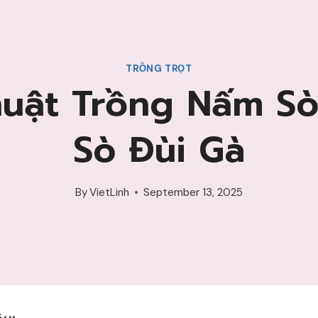
TRỒNG TRỌT
uật Trồng Nấm S
Sò Đùi Gà
By
VietLinh
September 13, 2025