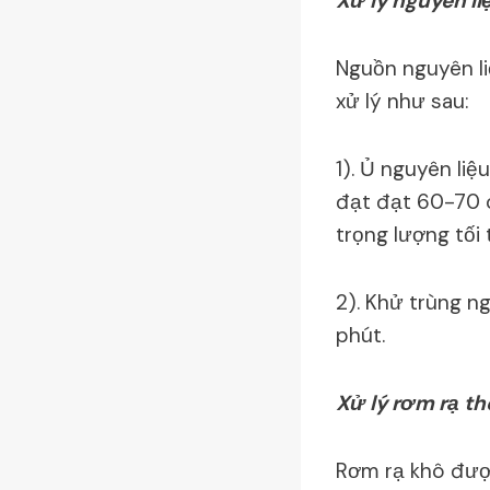
Xử lý nguyên li
Nguồn nguyên li
xử lý như sau:
1). Ủ nguyên li
đạt đạt 60-70 o
trọng lượng tối 
2). Khử trùng n
phút.
Xử lý rơm rạ th
Rơm rạ khô được