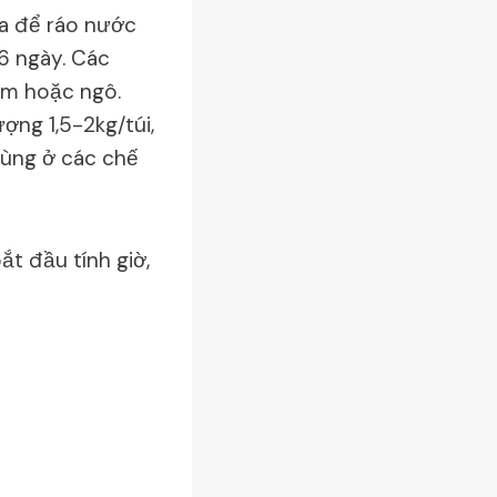
ra để ráo nước
-6 ngày. Các
ám hoặc ngô.
ượng 1,5-2kg/túi,
rùng ở các chế
ắt đầu tính giờ,