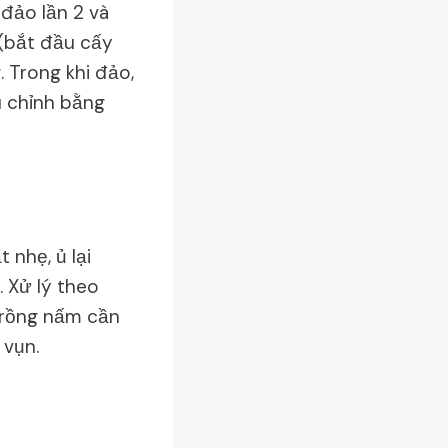
 đảo lần 2 và
 (bắt đầu cấy
. Trong khi đảo,
u chỉnh bằng
 nhẹ, ủ lại
. Xử lý theo
trồng nấm cần
 vụn.