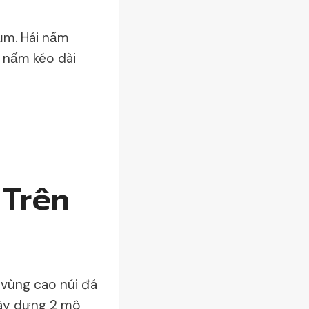
ụm. Hái nấm
 nấm kéo dài
 Trên
vùng cao núi đá
xây dựng 2 mô