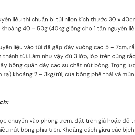
uyên liệu thì chuẩn bị túi nilon kích thước 30 x 40c
 khoảng 40 – 50g (40kg giống cho 1 tấn nguyên liệ
yên liệu vào túi đã gấp đáy vuông cao 5 – 7cm, rắ
thành túi. Làm như vậy đủ 3 lớp, lớp trên cùng rắ
lấy bông quấn dây cao su chặt nút bông. Trọng lư
 rạ) khoảng 2 – 3kg/túi, của bông phế thải và mùn 
ch:
ợc chuyển vào phòng ươm, đặt trên giá hoặc để t
iều nút bông phía trên. Khoảng cách giữa các bịch