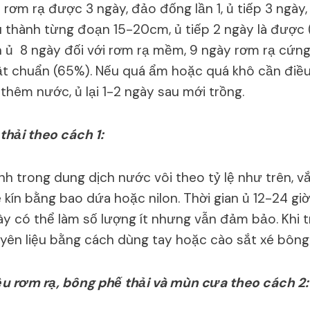
Ủ rơm rạ được 3 ngày, đảo đống lần 1, ủ tiếp 3 ngày,
 thành từng đoạn 15-20cm, ủ tiếp 2 ngày là được
an ủ 8 ngày đối với rơm rạ mềm, 9 ngày rơm rạ cứng
ật chuẩn (65%). Nếu quá ẩm hoặc quá khô cần điề
thêm nước, ủ lại 1-2 ngày sau mới trồng.
thải theo cách 1:
 trong dung dịch nước vôi theo tỷ lệ như trên, vắt
 kín bằng bao dứa hoặc nilon. Thời gian ủ 12-24 giờ
y có thể làm số lượng ít nhưng vẫn đảm bảo. Khi 
uyên liệu bằng cách dùng tay hoặc cào sắt xé bông
ệu rơm rạ, bông phế thải và mùn cưa theo cách 2: