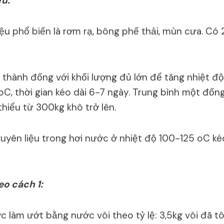
ệu:
ệu phổ biến là rơm rạ, bông phế thải, mùn cưa. C
ệu thành đống với khối lượng đủ lớn để tăng nhiệt đ
C, thời gian kéo dài 6-7 ngày. Trung bình một đố
thiểu từ 300kg khô trở lên.
guyên liệu trong hơi nước ở nhiệt độ 100-125 oC k
eo cách 1:
 làm ướt bằng nước vôi theo tỷ lệ: 3,5kg vôi đã tô