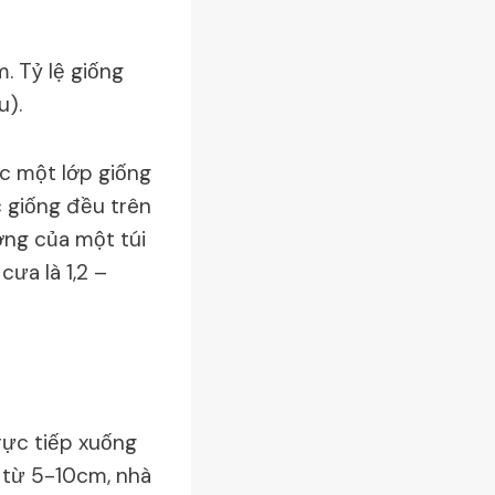
m. Tỷ lệ giống
u).
c một lớp giống
c giống đều trên
ợng của một túi
cưa là 1,2 –
rực tiếp xuống
 từ 5-10cm, nhà