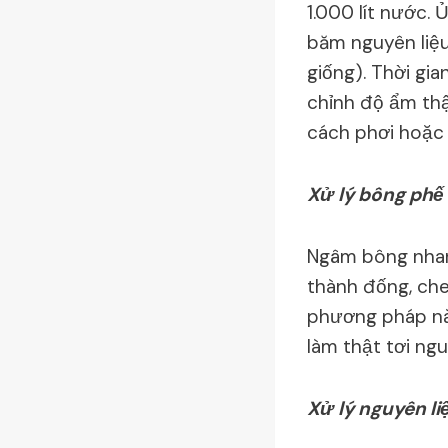
1.000 lít nước. 
băm nguyên liệu
giống). Thời gi
chỉnh độ ẩm th
cách phơi hoặc 
Xử lý bông phế 
Ngâm bông nhanh
thành đống, che
phương pháp nà
làm thật tơi ng
Xử lý nguyên li