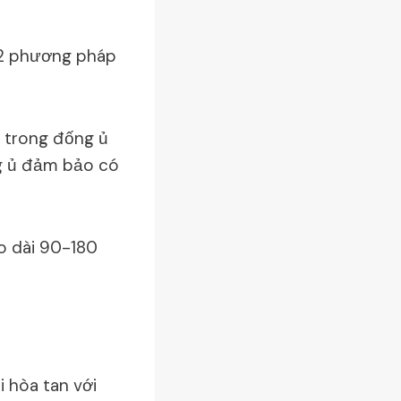
ó 2 phương pháp
ộ trong đống ủ
ng ủ đảm bảo có
éo dài 90-180
i hòa tan với