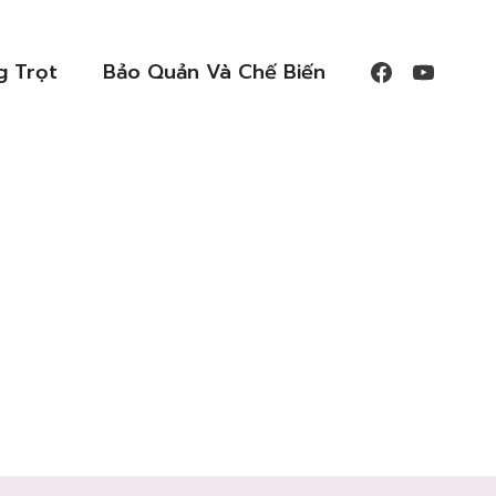
g Trọt
Bảo Quản Và Chế Biến