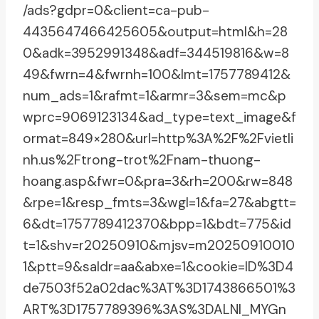
/ads?gdpr=0&client=ca-pub-
4435647466425605&output=html&h=28
0&adk=3952991348&adf=344519816&w=8
49&fwrn=4&fwrnh=100&lmt=1757789412&
num_ads=1&rafmt=1&armr=3&sem=mc&p
wprc=9069123134&ad_type=text_image&f
ormat=849×280&url=http%3A%2F%2Fvietli
nh.us%2Ftrong-trot%2Fnam-thuong-
hoang.asp&fwr=0&pra=3&rh=200&rw=848
&rpe=1&resp_fmts=3&wgl=1&fa=27&abgtt=
6&dt=1757789412370&bpp=1&bdt=775&id
t=1&shv=r20250910&mjsv=m20250910010
1&ptt=9&saldr=aa&abxe=1&cookie=ID%3D4
de7503f52a02dac%3AT%3D1743866501%3
ART%3D1757789396%3AS%3DALNI_MYGn