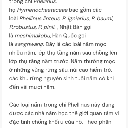
trong chi
Phellinus
,
họ
Hymenochaetaceae
bao gồm các
loài
Phellinus linteus, P. igniarius, P. baumi,
P.robustus, P. pinii
…, Nhật Bản gọi
là
meshimakobu,
Hàn Quốc gọi
là
sanghwang.
Đây là các loài nấm mọc
nhiều năm, lớp thụ tầng năm sau chồng lên
lớp thụ tầng năm trước. Nấm thường mọc
ở những vùng rừng sâu, núi cao hiểm trở,
các khu rừng nguyên sinh tuổi nấm có khi
đến vài mươi năm.
Các loại nấm trong chi Phellinus này đang
được các nhà nấm học thế giới quan tâm vì
đặc tính chống khối u của nó. Theo phân