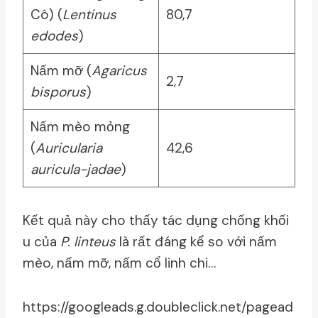
Cô) (
Lentinus
80,7
edodes
)
Nấm mỡ (
Agaricus
2,7
bisporus
)
Nấm mèo mỏng
(
Auricularia
42,6
auricula-jadae
)
Kết quả này cho thấy tác dụng chống khối
u của
P. linteus
là rất đáng kể so với nấm
mèo, nấm mỡ, nấm cổ linh chi…
https://googleads.g.doubleclick.net/pagead