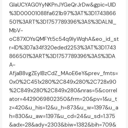
GIaUCYAG0YyNKPnJYGeQrJrDw&gpic=UID
%3D00001088fa621b97%3AT%3D1743866
501%3ART%3D1757789396%3AS%3DALNI_
MbV-
oC87XOYsQMFYt5c54q9lyWqhA&eo_id_st
r=ID%3D7a34f320eded2253%3AT%3D1743
866501%3ART%3D1757789396%3AS%3DA
A-
AfjaB8vgZEylBzCdZ_MAoE6eY&prev_fmts=
0x0%2C451x280%2C849x280%2C728x90
%2C849x280%2C849x280&nras=5&correl
ator=4429069802350&frm=20&pv=1&u_t
z=420&u_his=12&u_h=873&u_w=1397&u_a
h=830&u_aw=1397&u_cd=24&u_sd=1.375
&adx=28&ady=2303&biw=1382&bih=709&