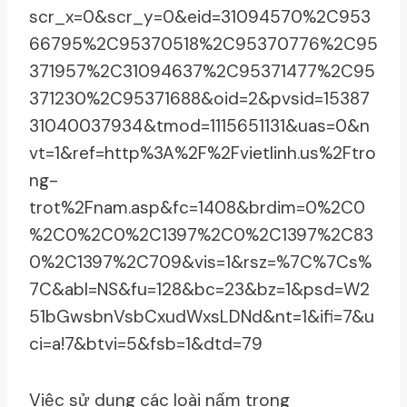
scr_x=0&scr_y=0&eid=31094570%2C953
66795%2C95370518%2C95370776%2C95
371957%2C31094637%2C95371477%2C95
371230%2C95371688&oid=2&pvsid=15387
31040037934&tmod=1115651131&uas=0&n
vt=1&ref=http%3A%2F%2Fvietlinh.us%2Ftro
ng-
trot%2Fnam.asp&fc=1408&brdim=0%2C0
%2C0%2C0%2C1397%2C0%2C1397%2C83
0%2C1397%2C709&vis=1&rsz=%7C%7Cs%
7C&abl=NS&fu=128&bc=23&bz=1&psd=W2
51bGwsbnVsbCxudWxsLDNd&nt=1&ifi=7&u
ci=a!7&btvi=5&fsb=1&dtd=79
Việc sử dụng các loài nấm trong