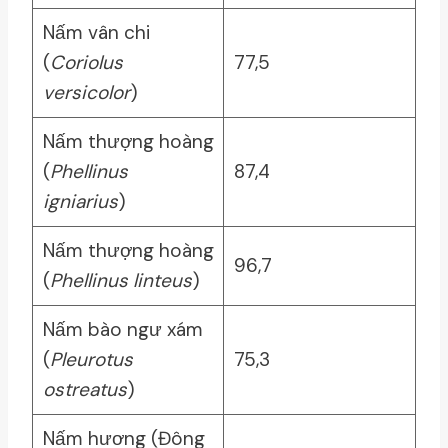
Nấm vân chi
(
Coriolus
77,5
versicolor
)
Nấm thượng hoàng
(
Phellinus
87,4
igniarius
)
Nấm thượng hoàng
96,7
(
Phellinus linteus
)
Nấm bào ngư xám
(
Pleurotus
75,3
ostreatus
)
Nấm hương (Đông