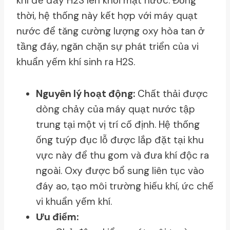
khí để đẩy H2​S lên khỏi mặt nước. Đồng
thời, hệ thống này kết hợp với máy quạt
nước để tăng cường lượng oxy hòa tan ở
tầng đáy, ngăn chặn sự phát triển của vi
khuẩn yếm khí sinh ra H2​S.
Nguyên lý hoạt động:
Chất thải được
dòng chảy của máy quạt nước tập
trung tại một vị trí cố định. Hệ thống
ống tuýp đục lỗ được lắp đặt tại khu
vực này để thu gom và đưa khí độc ra
ngoài. Oxy được bổ sung liên tục vào
đáy ao, tạo môi trường hiếu khí, ức chế
vi khuẩn yếm khí.
Ưu điểm: