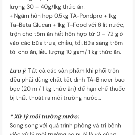
lượng 30 – 40g/1kg thức ăn.
+ Ngâm hỗn hợp 0,5kg TA-Pondpro + 1kg
Ta-Beta Glucan + 1kg T-Food với 6 lít nước,
trộn cho tôm ăn hết hỗn hợp từ 0 – 72 giờ
vào các bữa trưa, chiều, tối. Bữa sáng trộm
tỏi cho ăn, liều lượng 10 gam/ 1 kg thức ăn.
Lưu ý
: Tất cả các sản phẩm khi phối trộn
đều phải dùng chất kết dính TA-Binder bao
bọc (20 ml/ 1 kg thức ăn) để hạn chế thuốc
bị thất thoát ra môi trường nước…
* Xử lý môi trường nước:
Song song với quá trình phòng và trị bệnh
việc xử lý môi trường ao nuôi là vô cùng