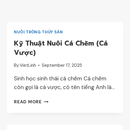
NUÔI TRỒNG THỦY SẢN
Kỹ Thuật Nuôi Cá Chẽm (cá
Vược)
By
VietLinh
September 17, 2025
Sinh học sinh thái cá chẽm Cá chẽm
còn gọi là cá vược, có tên tiếng Anh là…
KỸ
READ MORE
THUẬT
NUÔI
CÁ
CHẼM