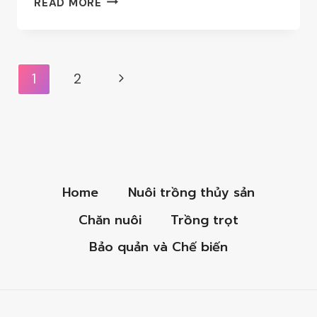
READ MORE
THUẬT
VÀ
KINH
NGHIỆM
Page
Next
1
2
TRỒNG
Navigation
NẤM
Page
RƠM
Home
Nuôi trồng thủy sản
Chăn nuôi
Trồng trọt
Bảo quản và Chế biến