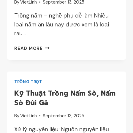
By
VietLinh
September 13, 2025
Trồng nấm – nghề phụ dễ làm Nhiều
loại nấm ăn lâu nay được xem là loại
rau…
KỸ
READ MORE
THUẬT
TRỒNG
NẤM
TRỒNG TRỌT
Kỹ Thuật Trồng Nấm Sò, Nấm
Sò Đùi Gà
By
VietLinh
September 13, 2025
Xử lý nguyên liệu: Nguồn nguyên liệu