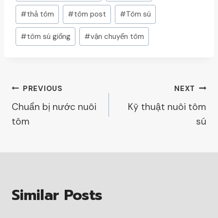
Tags:
#
thả tôm
#
tôm post
#
Tôm sú
#
tôm sú giống
#
vận chuyển tôm
Post
PREVIOUS
NEXT
Chuẩn bị nước nuôi
Kỹ thuật nuôi tôm
Navigation
tôm
sú
Similar Posts