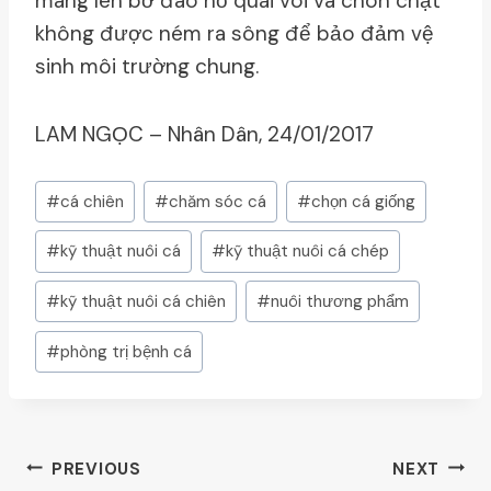
mang lên bờ đào hố quãi vôi và chôn chặt
không được ném ra sông để bảo đảm vệ
sinh môi trường chung.
LAM NGỌC – Nhân Dân, 24/01/2017
Post
#
cá chiên
#
chăm sóc cá
#
chọn cá giống
Tags:
#
kỹ thuật nuôi cá
#
kỹ thuật nuôi cá chép
#
kỹ thuật nuôi cá chiên
#
nuôi thương phẩm
#
phòng trị bệnh cá
Post
PREVIOUS
NEXT