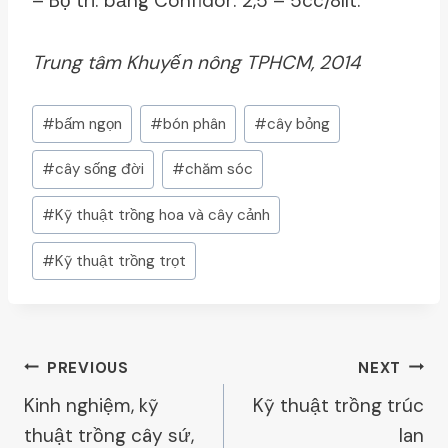
– Bọ trĩ: bằng Confidor: 2,5 – 5cc/8lít.
Trung tâm Khuyến nông TPHCM, 2014
Post
#
bấm ngọn
#
bón phân
#
cây bỏng
Tags:
#
cây sống đời
#
chăm sóc
#
Kỹ thuật trồng hoa và cây cảnh
#
Kỹ thuật trồng trọt
Post
PREVIOUS
NEXT
Kinh nghiệm, kỹ
Kỹ thuật trồng trúc
Navigation
thuật trồng cây sứ,
lan