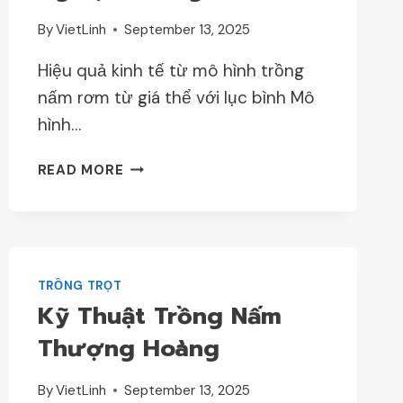
By
VietLinh
September 13, 2025
Hiệu quả kinh tế từ mô hình trồng
nấm rơm từ giá thể với lục bình Mô
hình…
KỸ
READ MORE
THUẬT
VÀ
KINH
NGHIỆM
TRỒNG
TRỒNG TRỌT
NẤM
Kỹ Thuật Trồng Nấm
RƠM
Thượng Hoàng
By
VietLinh
September 13, 2025