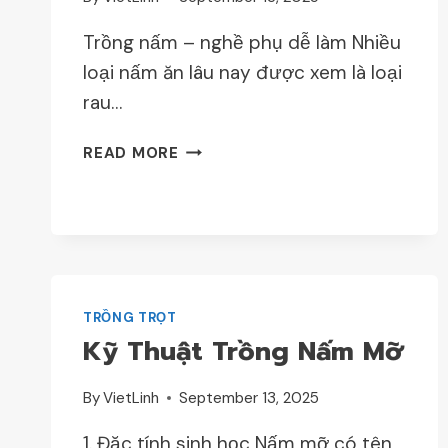
Trồng nấm – nghề phụ dễ làm Nhiều
loại nấm ăn lâu nay được xem là loại
rau…
KỸ
READ MORE
THUẬT
TRỒNG
NẤM
TRỒNG TRỌT
Kỹ Thuật Trồng Nấm Mỡ
By
VietLinh
September 13, 2025
1. Đặc tính sinh học Nấm mỡ có tên