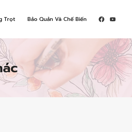
g Trọt
Bảo Quản Và Chế Biến
hác