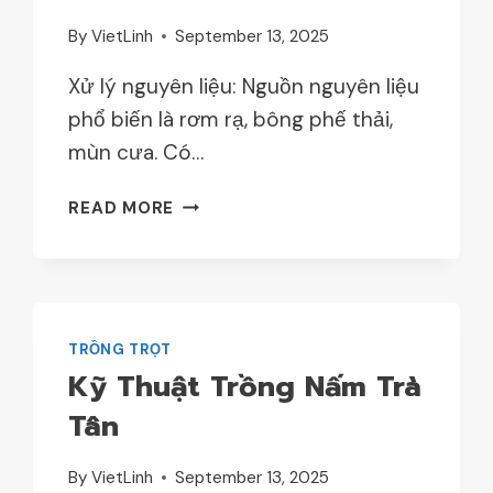
By
VietLinh
September 13, 2025
Xử lý nguyên liệu: Nguồn nguyên liệu
phổ biến là rơm rạ, bông phế thải,
mùn cưa. Có…
KỸ
READ MORE
THUẬT
TRỒNG
NẤM
SÒ,
NẤM
TRỒNG TRỌT
SÒ
Kỹ Thuật Trồng Nấm Trà
ĐÙI
GÀ
Tân
By
VietLinh
September 13, 2025