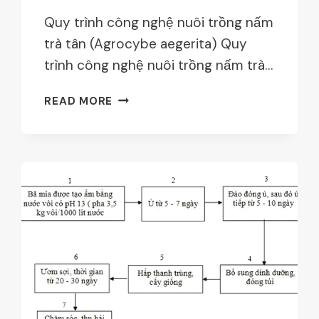
Quy trình công nghệ nuôi trồng nấm
trà tân (Agrocybe aegerita) Quy
trình công nghệ nuôi trồng nấm trà…
KỸ
READ MORE
THUẬT
TRỒNG
NẤM
TRÀ
TÂN