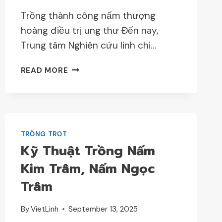
Trồng thành công nấm thượng
hoàng điều trị ung thư Đến nay,
Trung tâm Nghiên cứu linh chi…
KỸ
READ MORE
THUẬT
TRỒNG
NẤM
THƯỢNG
HOÀNG
TRỒNG TRỌT
Kỹ Thuật Trồng Nấm
Kim Trâm, Nấm Ngọc
Trâm
By
VietLinh
September 13, 2025