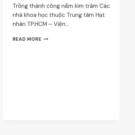
Trồng thành công nấm kim trâm Các
nhà khoa học thuộc Trung tâm Hạt
nhân TP.HCM – Viện…
KỸ
READ MORE
THUẬT
TRỒNG
NẤM
KIM
TRÂM,
NẤM
NGỌC
TRÂM