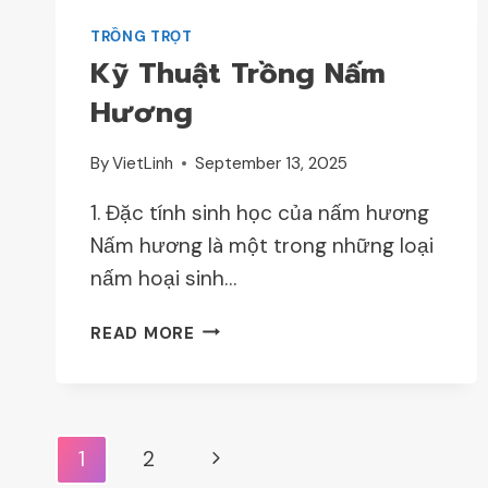
CHI
TRỒNG TRỌT
Kỹ Thuật Trồng Nấm
Hương
By
VietLinh
September 13, 2025
1. Đặc tính sinh học của nấm hương
Nấm hương là một trong những loại
nấm hoại sinh…
KỸ
READ MORE
THUẬT
TRỒNG
NẤM
HƯƠNG
Page
Next
1
2