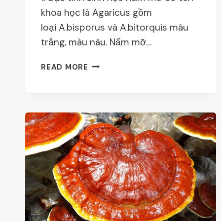
khoa học là Agaricus gồm
loại A.bisporus và A.bitorquis màu
trắng, màu nâu. Nấm mỡ…
KỸ
READ MORE
THUẬT
TRỒNG
NẤM
MỠ