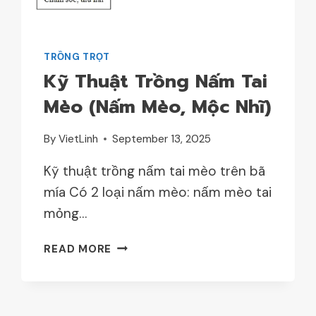
TRỒNG TRỌT
Kỹ Thuật Trồng Nấm Tai
Mèo (nấm Mèo, Mộc Nhĩ)
By
VietLinh
September 13, 2025
Kỹ thuật trồng nấm tai mèo trên bã
mía Có 2 loại nấm mèo: nấm mèo tai
mỏng…
KỸ
READ MORE
THUẬT
TRỒNG
NẤM
TAI