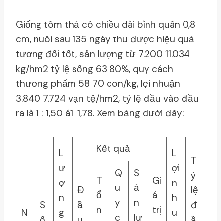
Giống tôm thả có chiều dài bình quân 0,8
cm, nuôi sau 135 ngày thu được hiệu quả
tương đối tốt, sản lượng từ 7.200 11.034
kg/hm2 tỷ lệ sống 63 80%, quy cách
thương phẩm 58 70 con/kg, lợi nhuận
3.840 7.724 vạn tệ/hm2, tỷ lệ đầu vào đầu
ra là 1 : 1,50 á1: 1,78. Xem bảng dưới đây:
Kết quả
L
L
T
ư
ợi
Q
S
ỷ
T
Gi
ợ
n
u
ả
Ð
lệ
ổ
á
n
h
y
n
S
ầ
đ
n
trị
N
g
u
c
lư
ố
u
ầ