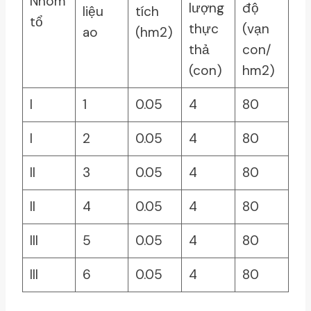
Nhóm
lượng
độ
liệu
tích
tổ
thực
(vạn
ao
(hm2)
thả
con/
(con)
hm2)
I
1
0.05
4
80
I
2
0.05
4
80
II
3
0.05
4
80
II
4
0.05
4
80
III
5
0.05
4
80
III
6
0.05
4
80