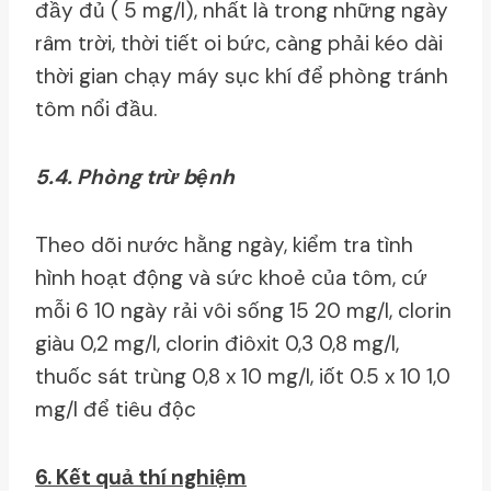
đầy đủ ( 5 mg/l), nhất là trong những ngày
râm trời, thời tiết oi bức, càng phải kéo dài
thời gian chạy máy sục khí để phòng tránh
tôm nổi đầu.
5.4. Phòng trừ bệnh
Theo dõi nước hằng ngày, kiểm tra tình
hình hoạt động và sức khoẻ của tôm, cứ
mỗi 6 10 ngày rải vôi sống 15 20 mg/l, clorin
giàu 0,2 mg/l, clorin điôxit 0,3 0,8 mg/l,
thuốc sát trùng 0,8 x 10 mg/l, iốt 0.5 x 10 1,0
mg/l để tiêu độc
6. Kết quả thí nghiệm