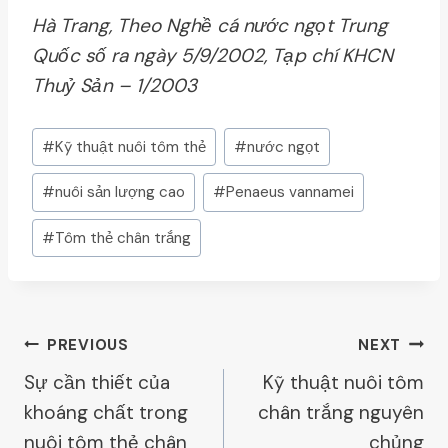
Hà Trang, Theo Nghề cá nước ngọt Trung
Quốc số ra ngày 5/9/2002, Tạp chí KHCN
Thuỷ Sản – 1/2003
Post
#
Kỹ thuật nuôi tôm thẻ
#
nước ngọt
Tags:
#
nuôi sản lượng cao
#
Penaeus vannamei
#
Tôm thẻ chân trắng
Post
PREVIOUS
NEXT
Sự cần thiết của
Kỹ thuật nuôi tôm
Navigation
khoáng chất trong
chân trắng nguyên
nuôi tôm thẻ chân
chủng