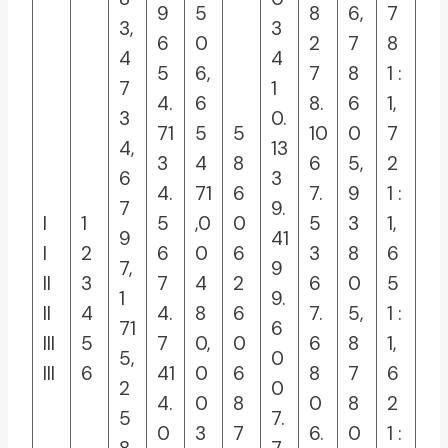
9
5
8
6,
7
3,
3
6
0
2
7
8
4
4
5
6,
7
8
1 :
7
1
4.
6
8.
6
1,
3
0.
71
5
5
10
0
7
4,
13
3
4
8
6
5,
2
6
3
4.
71
6
7.
9
1 :
7
9.
I
1
5
,0
0
5
3
1,
9
41
I
2
6
0
6
3
8
6
7,
9
II
3
7
4
2
6
0
5
1
9.
II
4
4.
8
6
7.
5,
1 :
71
6
III
5
7
0,
0
6
8
1,
5,
0
III
6
41
0
6
8
7
6
2
0
4.
0
8
0
8
2
5
7.
0
3
7
6.
0
1 :