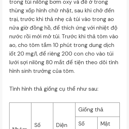
trong túi nilông bơm oxy và để ở trong
thùng xốp hình chữ nhật, sau khi chở đến
trại, trước khi thả nhẹ cả túi vào trong ao
nửa giờ đồng hồ, để thích ứng với nhiệt độ
nước rồi mới mở túi. Trước khi thả tôm vào
ao, cho tôm tắm 10 phút trong dung dịch
iốt 20 mg/l, để riêng 200 con cho vào túi
lưới sợi nilông 80 mắt để tiện theo dõi tình
hình sinh trưởng của tôm.
Tình hình thả giống cụ thể như sau:
Giống thả
Số
Mật
Số
Diện